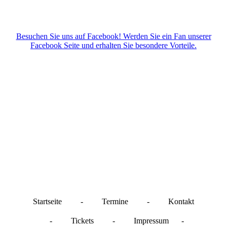
Besuchen Sie uns auf Facebook! Werden Sie ein Fan unserer
Facebook Seite und erhalten Sie besondere Vorteile.
Startseite
-
Termine
-
Kontakt
-
Tickets
-
Impressum
-